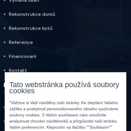
Výměna oken
Rekonstrukce domů
Rekonstrukce bytů
Reference
Financovaní
Kontakt
Tato webstránka používá soubory
Informace
cookies
"Vážíme si Vaší návštěvy naší stránky. Ke zlepšení Vašeho
Cookies
zážitku a poskytnutí personalizovaného obsahu využíváme
soubory cookies. S Vaším souhlasem nám umožníte
Zásady ochrany osobních údajů
analyzovat chování návštěvníků a přizpůsobit naši stránku
Vašim preferencím. Klepnutím na tlačítko ""Souhlasím""